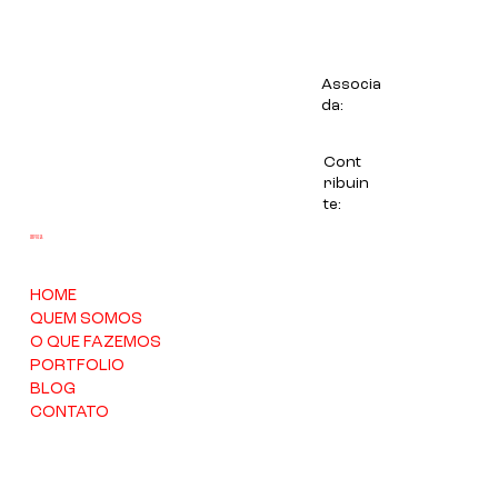
Case ação "caça aos ovos" Páscoa Encantada Doceria Nobre
Associa
da:
Cont
ribuin
te:
EMPRESA
HOME
QUEM SOMOS
O QUE FAZEMOS
PORTFOLIO
BLOG
CONTATO