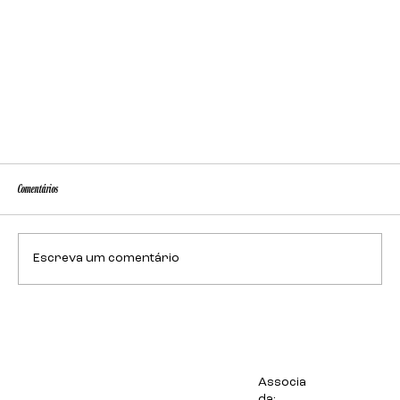
Comentários
Escreva um comentário
Animação: solução para informativo da Chevrolet Amantini
Associa
da: