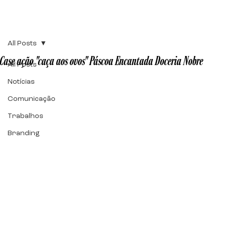
All Posts
Case ação "caça aos ovos" Páscoa Encantada Doceria Nobre
All Posts
Notícias
Comunicação
Trabalhos
Branding