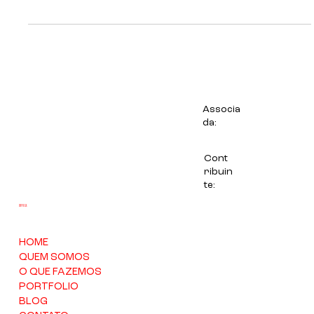
Case ação "caça aos ovos" Páscoa Encantada Doceria Nobre
A Páscoa terminou, mas a Doceria Nobre ainda está
colhendo os resultados da ação "caça aos ovos"
desenvolvida para gerar engajamento com...
Associa
da:
Cont
ribuin
te: